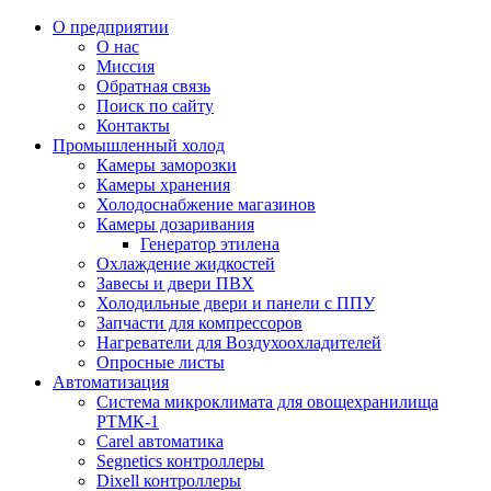
О предприятии
О нас
Миссия
Обратная связь
Поиск по сайту
Контакты
Промышленный холод
Камеры заморозки
Камеры хранения
Холодоснабжение магазинов
Камеры дозаривания
Генератор этилена
Oхлаждениe жидкостей
Завесы и двери ПВХ
Холодильные двери и панели с ППУ
Запчасти для компрессоров
Нагреватели для Воздухоохладителей
Опросные листы
Автоматизация
Система микроклимата для овощехранилища
РТМК-1
Carel автоматика
Segnetics контроллеры
Dixell контроллеры