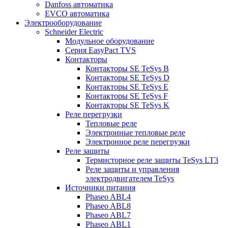
Danfoss автоматика
EVCO автоматика
Электрооборудование
Schneider Electric
Модульное оборудование
Серия EasyPact TVS
Контакторы
Контакторы SE TeSys B
Контакторы SE TeSys D
Контакторы SE TeSys E
Контакторы SE TeSys F
Контакторы SE TeSys K
Реле перегрузки
Тепловые реле
Электронные тепловые реле
Электронное реле перегрузки
Реле защиты
Термисторное реле защиты TeSys LT3
Реле защиты и управления
электродвигателем TeSys
Источники питания
Phaseo ABL4
Phaseo ABL8
Phaseo ABL7
Phaseo ABL1