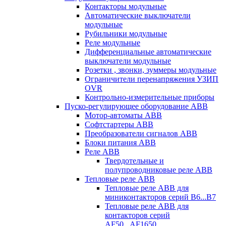
Контакторы модульные
Автоматические выключатели
модульные
Рубильники модульные
Реле модульные
Дифференциальные автоматические
выключатели модульные
Розетки , звонки, зуммеры модульные
Ограничители перенапряжения УЗИП
OVR
Контрольно-измерительные приборы
Пуско-регулирующее оборудование ABB
Мотор-автоматы ABB
Софтстартеры ABB
Преобразователи сигналов ABB
Блоки питания ABB
Реле ABB
Твердотельные и
полупроводниковые реле ABB
Тепловые реле ABB
Тепловые реле ABB для
миниконтакторов серий B6...B7
Тепловые реле ABB для
контакторов серий
AF50...AF1650