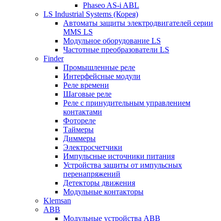
Phaseo AS-i ABL
LS Industrial Systems (Корея)
Автоматы защиты электродвигателей серии
MMS LS
Модульное оборудование LS
Частотные преобразователи LS
Finder
Промышленные реле
Интерфейсные модули
Реле времени
Шаговые реле
Реле с принудительным управлением
контактами
Фотореле
Таймеры
Диммеры
Электросчетчики
Импульсные источники питания
Устройства защиты от импульсных
перенапряжений
Детекторы движения
Модульные контакторы
Klemsan
ABB
Модульные устройства ABB